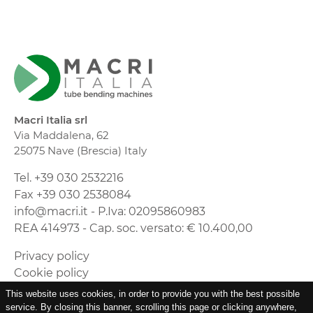
Macri Italia srl
Via Maddalena, 62
25075 Nave (Brescia) Italy
Tel. +39 030 2532216
Fax +39 030 2538084
info@macri.it - P.Iva: 02095860983
REA 414973 - Cap. soc. versato: € 10.400,00
Privacy policy
Cookie policy
Timmagine | Agenzia di marketing e
This website uses cookies, in order to provide you with the best possible
comunicazione
service. By closing this banner, scrolling this page or clicking anywhere,