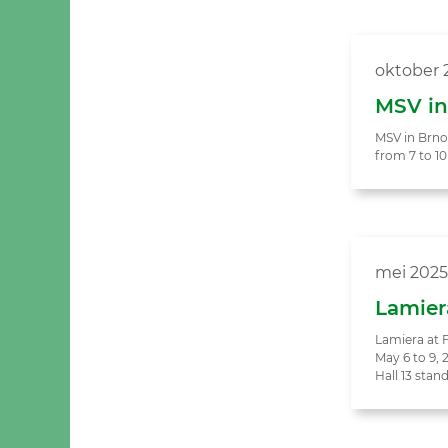
oktober 
MSV in
MSV in Brno
from 7 to 1
mei 2025
Lamiera
Lamiera at F
May 6 to 9, 
Hall 13 stan