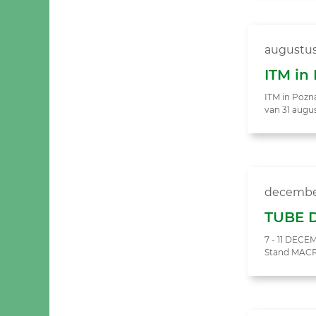
augustus
ITM in
ITM in Pozn
van 31 augu
decembe
TUBE 
7 - 11 DEC
Stand MACRI