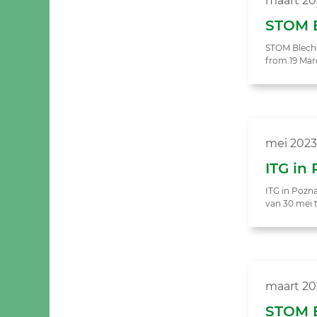
maart 2
STOM B
STOM Blech&
from 19 Mar
mei 2023
ITG in
ITG in Pozn
van 30 mei t
maart 20
STOM B