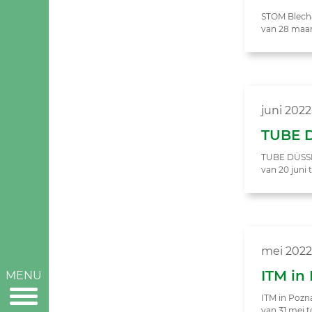
STOM Blech&
van 28 maar
juni 2022
TUBE D
TUBE DÜSSE
van 20 juni 
mei 2022
ITM in
MENU
ITM in Pozn
van 31 mei t