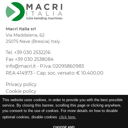
Macri Italia srl
Via Maddalena, 62
25075 Nave (Brescia) Italy
Tel. +39 030 2532216
Fax +39 030 2538084
info@macri.it - P.Iva: 02095860983
REA 414973 - Cap. soc. versato: € 10.400,00
Privacy policy
Cookie policy
Timmagine | Agenzia di marketing e
This website uses cookies, in order to provide you with the best possible
comunicazione
service. By closing this banner, scrolling this page or clicking anywhere,
you consent to the use of cookies. For more details on how to disable
optional cookies, disable cookies
click here.
CHOOSE AND