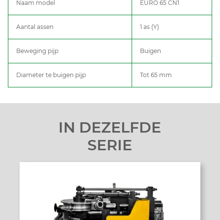
Naam model
EURO 65 CN1
Aantal assen
1 as (Y)
Beweging pijp
Buigen
Diameter te buigen pijp
Tot 65 mm
IN DEZELFDE
SERIE