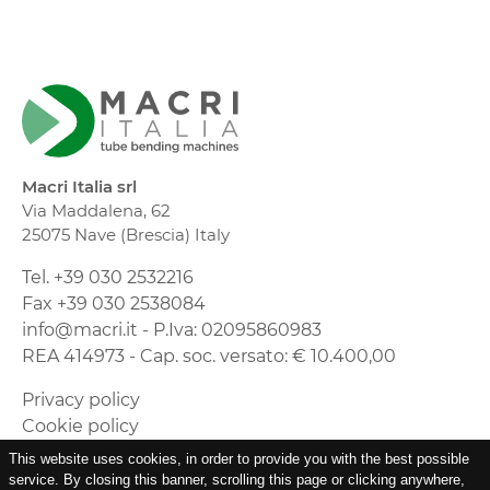
Macri Italia srl
Via Maddalena, 62
25075 Nave (Brescia) Italy
Tel. +39 030 2532216
Fax +39 030 2538084
info@macri.it - P.Iva: 02095860983
REA 414973 - Cap. soc. versato: € 10.400,00
Privacy policy
Cookie policy
Timmagine | Agenzia di marketing e
This website uses cookies, in order to provide you with the best possible
comunicazione
service. By closing this banner, scrolling this page or clicking anywhere,